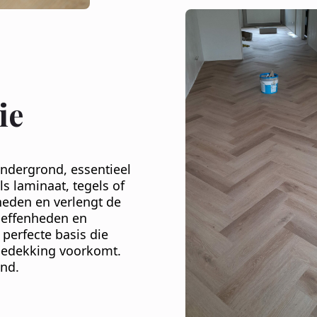
ie
ondergrond, essentieel
s laminaat, tegels of
heden en verlengt de
neffenheden en
perfecte basis die
rbedekking voorkomt.
nd.