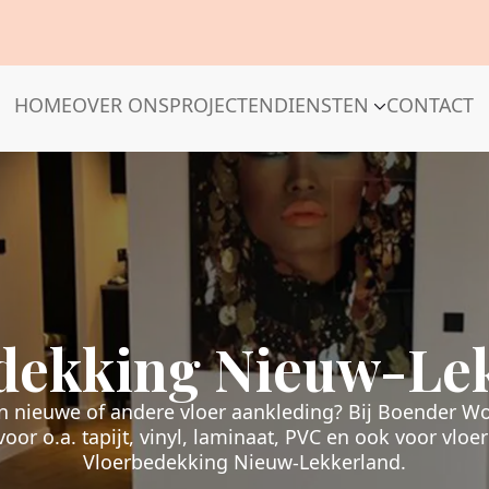
HOME
OVER ONS
PROJECTEN
DIENSTEN
CONTACT
dekking Nieuw-Le
n nieuwe of andere vloer aankleding? Bij Boender W
voor o.a. tapijt, vinyl, laminaat, PVC en ook voor vloer
Vloerbedekking Nieuw-Lekkerland.