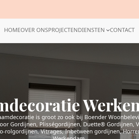
HOME
OVER ONS
PROJECTEN
DIENSTEN
CONTACT
mdecoratie Werke
aamdecoratie is groot zo ook bij Boender Woonbelev
oor Gordijnen, Plisségordijnen, Duette® Gordijnen,
o-rolgordijnen, Vitrages, Inbetween gordijnen, Horr
Werkendam.