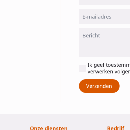
Email
*
Message
*
Toestemming
Ik geef toestem
*
verwerken volgen
Verzenden
Onze diensten
Bedrijf