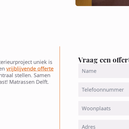
Vraag een offer
erieurproject uniek is
Name
een
vrijblijvende offerte
*
traal stellen. Samen
st! Matrassen Delft.
Telefoon
Woonplaats
Adres