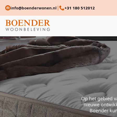
|
info@boenderwonen.nl
+31 180 512012
Op het gebied va
nieuwe ontwikk
Boender kun