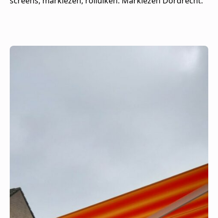
screens, markiezen, rolluiken. Markiezen Dordrecht.