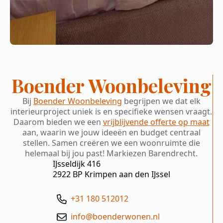
Boender Woonbeleving
Bij
Boender Woonbeleving
begrijpen we dat elk
interieurproject uniek is en specifieke wensen vraagt.
Daarom bieden we een
vrijblijvende offerte op maat
aan, waarin we jouw ideeën en budget centraal
stellen. Samen creëren we een woonruimte die
helemaal bij jou past! Markiezen Barendrecht.
IJsseldijk 416
2922 BP Krimpen aan den IJssel
+31 180 512012
info@boenderwonen.nl