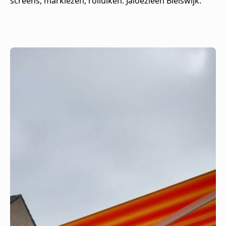
screens, markiezen, rolluiken. Jaloezieën Bleiswijk.